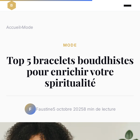
Accueil
›
Mode
MODE
Top 5 bracelets bouddhistes
pour enrichir votre
spiritualité
Faustine
5 octobre 2025
8 min de lecture
F