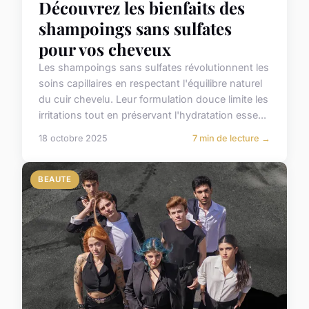
Découvrez les bienfaits des
shampoings sans sulfates
pour vos cheveux
Les shampoings sans sulfates révolutionnent les
soins capillaires en respectant l'équilibre naturel
du cuir chevelu. Leur formulation douce limite les
irritations tout en préservant l'hydratation esse...
18 octobre 2025
7 min de lecture →
BEAUTE