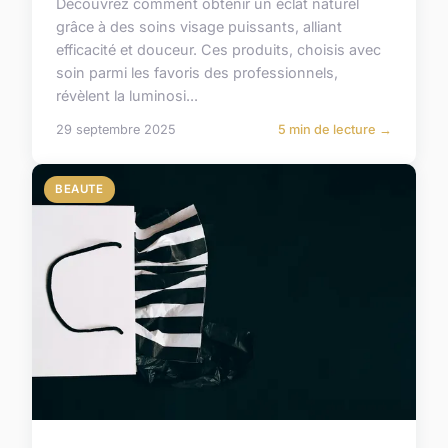
Découvrez comment obtenir un éclat naturel
grâce à des soins visage puissants, alliant
efficacité et douceur. Ces produits, choisis avec
soin parmi les favoris des professionnels,
révèlent la luminosi...
29 septembre 2025
5 min de lecture →
BEAUTE