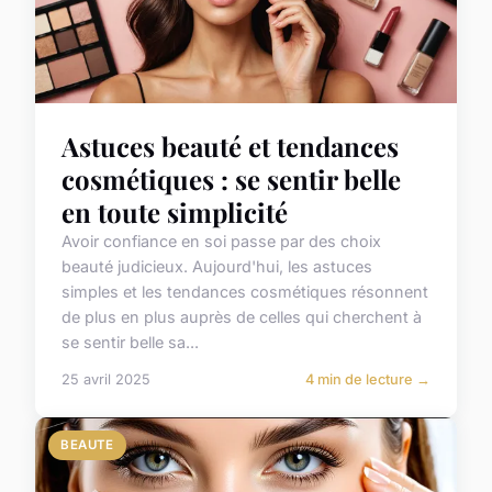
Astuces beauté et tendances
cosmétiques : se sentir belle
en toute simplicité
Avoir confiance en soi passe par des choix
beauté judicieux. Aujourd'hui, les astuces
simples et les tendances cosmétiques résonnent
de plus en plus auprès de celles qui cherchent à
se sentir belle sa...
25 avril 2025
4 min de lecture →
BEAUTE