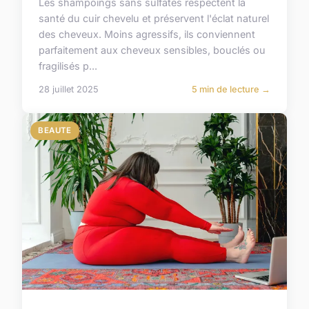
Les shampoings sans sulfates respectent la
santé du cuir chevelu et préservent l'éclat naturel
des cheveux. Moins agressifs, ils conviennent
parfaitement aux cheveux sensibles, bouclés ou
fragilisés p...
28 juillet 2025
5 min de lecture →
BEAUTE