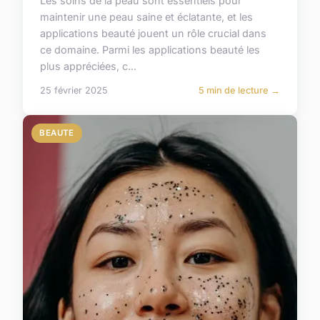
Les soins de la peau sont essentiels pour
maintenir une peau saine et éclatante, et les
applications beauté jouent un rôle crucial dans
ce domaine. Parmi les applications beauté les
plus appréciées, c...
25 février 2025
5 min de lecture →
BEAUTE