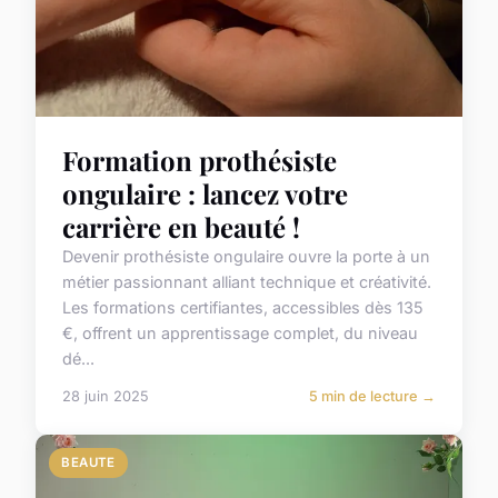
Formation prothésiste
ongulaire : lancez votre
carrière en beauté !
Devenir prothésiste ongulaire ouvre la porte à un
métier passionnant alliant technique et créativité.
Les formations certifiantes, accessibles dès 135
€, offrent un apprentissage complet, du niveau
dé...
28 juin 2025
5 min de lecture →
BEAUTE