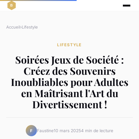
Accueil
›
Lifestyle
LIFESTYLE
Soirées Jeux de Société :
Créez des Souvenirs
Inoubliables pour Adultes
en Maîtrisant l'Art du
Divertissement !
Faustine
10 mars 2025
4 min de lecture
F